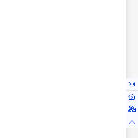
お問
ホー
仮想
トッ