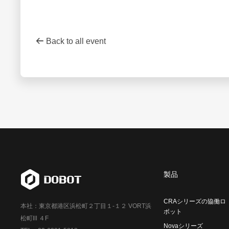
Back to all event
製品
CRAシリーズの協働ロ
本社：東京都港区浜松町２丁目１-１２ VORT浜
ボット
松町Ⅲ ４F
Novaシリーズ