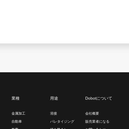
業種
用途
Dobotについて
金属加工
溶接
会社概要
自動車
パレタイジング
販売業者になる