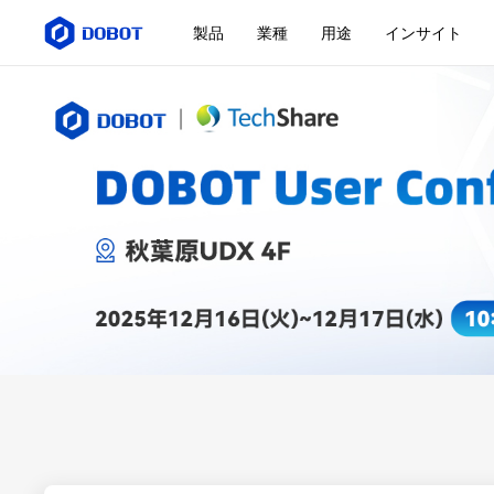
製品
業種
用途
インサイト