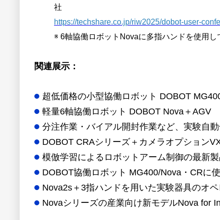
社
https://techshare.co.jp/riw2025/dobot-user-con
※ 6軸協働ロボットNovaに多指ハンドを使
関連展示：
超低価格の小型協働ロボット DOBOT MG
軽量6軸協働ロボット DOBOT Nova＋AGV
分注作業・バイアル開封作業など、実験自動化を
DOBOT CRAシリーズ＋カメラオプション
模倣学習によるロボットアーム制御の最新製品 DOB
DOBOT協働ロボット MG400/Nova・
Nova2s＋3指ハンドを用いた実験器具のオ
Novaシリーズの産業向け新モデルNova for Indu