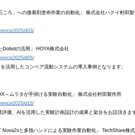
しぎな石ころ」への接着剤塗布作業の自動化」 株式会社ハクイ村田製
ference2025/d03/
たDobotの活用」 HOYA株式会社
ference2025/d05/
ットを活用したコンベア流動システムの導入事例となります。
る材料DX～ムラタが手掛ける実験自動化」 株式会社村田製作所
ference2025/d13/
量評価、AIを活用した実験計画設計の成果と架台をお話頂きま
OT Nova2sと多指ハンドによる実験作業自動化」 TechShare株