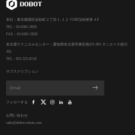
本社：東京都港区浜松町２丁目１-１２ VORT浜松町Ⅲ ４F
TEL：03-6381-5818
FAX：03-6381-5828
名古屋テクニカルセンター：愛知県名古屋市東区徳川1-901 サンエース徳川
302
TEL：052-325-8118
サブスクリプション
フォローする
お問い合わせ
sales@dobot-robots.com