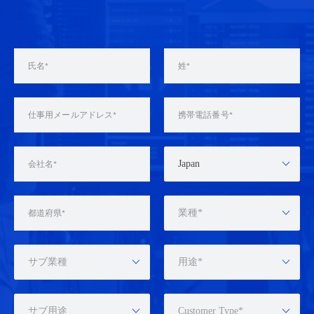
Japan
業種*
サブ業種
用途*
サブ用途
Customer Type*