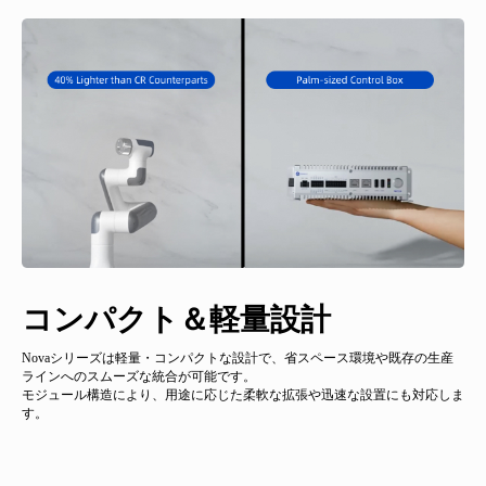
Nova 2s ― 超小型・高精度、狭
多様なエンドエフェクタに対応
コンパクト＆軽量設計
直感操作＆柔軟な導入性
安全な人協働作業を実現
優れた拡張性
よりスマートな制御を実現する
小空間に最適
アップグレードソフトウェア
Nova 2s は、電動グリッパーや力覚センサーなどの接続に対応した、拡張性
Novaシリーズは軽量・コンパクトな設計で、省スペース環境や既存の生産
ブロックリープログラミングとユーザーフレンドリーなインターフェースを
5段階で調整可能な衝突検知機能、非常時の瞬時電磁ブレーキ、干渉エリア
Novaシリーズは多様なエンドエフェクタに対応し、オープンなエコシステ
の高いエンド
ラインへのスムーズな統合が可能です。
採用し、プログラミング経験がなくてもすぐに導入・運用が可能。タブレッ
の設定により、作業者と設備の安全をしっかり確保しながら、高い運用効率
ムと充実したSDK（C++／C#／Python／ROS1／ROS2）を提供。進化する産
エフェクタ用インターフェースを搭載しています。
モジュール構造により、用途に応じた柔軟な拡張や迅速な設置にも対応しま
トとのワイヤレス接続にも対応し、設置自由度と操作性をさらに高めます。
を維持します。
業ニーズに合わせて、柔軟なカスタマイズとスケーラビリティを実現しま
短リーチかつ省スペース設計により、設置面積を従来比で約20％削減しまし
Nova協働ロボットは、DobotStudioPro 4.6.1を搭載し、産業オートメーション
す。
す。
た。
において高精度かつ安全な制御を実現します：
直感的なフラットUI によるスムーズな操作
振動抑制機能 により高精度な作業を実現
自動可搬重量検出で作業負荷に自動対応