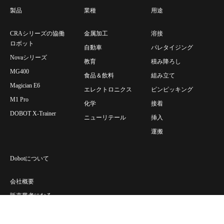
製品
業種
用途
CRAシリーズの協働
金属加工
溶接
ロボット
自動車
パレタイジング
Novaシリーズ
教育
積み降ろし
MG400
食品＆飲料
組み立て
Magician E6
エレクトロニクス
ビンピッキング
M1 Pro
化学
接着
DOBOT X-Trainer
ニューリテール
挿入
運搬
Dobotについて
会社概要
販売業者になる
お問い合わせ
プライバシーポリシ