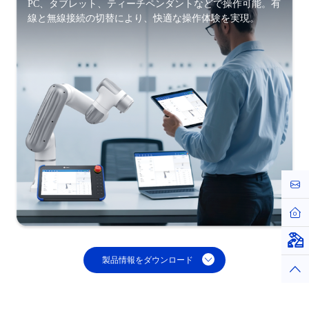
PC、タブレット、ティーチペンダントなどで操作可能。有
線と無線接続の切替により、快適な操作体験を実現。
お問
ホー
仮想
製品情報をダウンロード
トッ