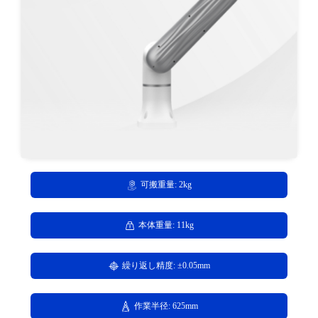
可搬重量: 2kg
本体重量: 11kg
繰り返し精度: ±0.05mm
作業半径: 625mm