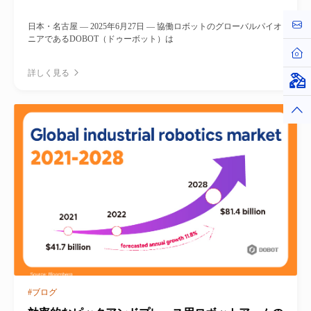
お問
日本・名古屋 — 2025年6月27日 — 協働ロボットのグローバルパイオ
ニアであるDOBOT（ドゥーボット）は
ホー
詳しく見る
仮想
トッ
#ブログ