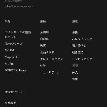
お問い合わせ
sales@dobot-robots.com
製品
業種
用途
CRAシリーズの協働
金属加工
溶接
ロボット
自動車
パレタイジング
Novaシリーズ
教育
積み降ろし
MG400
食品＆飲料
組み立て
Magician E6
エレクトロニクス
ビンピッキング
M1 Pro
化学
接着
DOBOT X-Trainer
ニューリテール
挿入
運搬
Dobotについて
会社概要