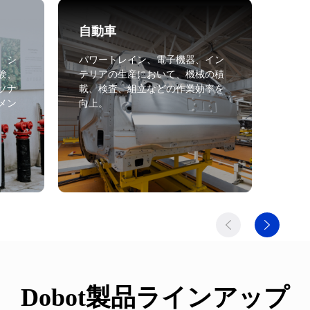
自動車
化
、シ
パワートレイン、電子機器、イン
ロボ
験、
テリアの生産において、機械の積
測保
ソナ
載、検査、組立などの作業効率を
リン
メン
向上。
制御
続可
Dobot製品ラインアップ