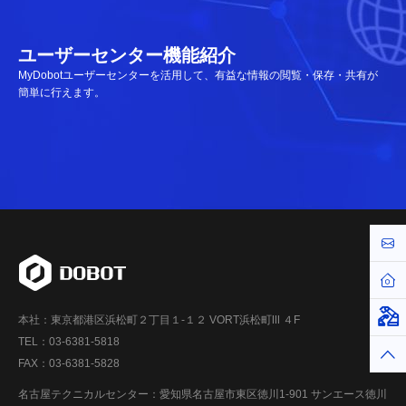
ユーザーセンター機能紹介
MyDobotユーザーセンターを活用して、有益な情報の閲覧・保存・共有が
簡単に行えます。
お問
ホー
仮想
本社：東京都港区浜松町２丁目１-１２ VORT浜松町Ⅲ ４F
TEL：03-6381-5818
トッ
FAX：03-6381-5828
名古屋テクニカルセンター：愛知県名古屋市東区徳川1-901 サンエース徳川