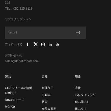
302
TEL：052-325-8118
サブスクリプション
フォローする
お問い合わせ
sales@dobot-robots.com
製品
業種
用途
CRAシリーズの協働
金属加工
溶接
ロボット
自動車
パレタイジング
Novaシリーズ
教育
積み降ろし
MG400
食品＆飲料
組み立て