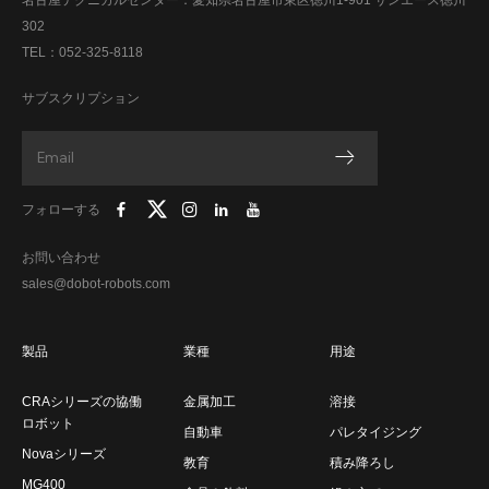
名古屋テクニカルセンター：愛知県名古屋市東区徳川1-901 サンエース徳川
302
TEL：052-325-8118
サブスクリプション
フォローする
お問い合わせ
sales@dobot-robots.com
製品
業種
用途
CRAシリーズの協働
金属加工
溶接
ロボット
自動車
パレタイジング
Novaシリーズ
教育
積み降ろし
MG400