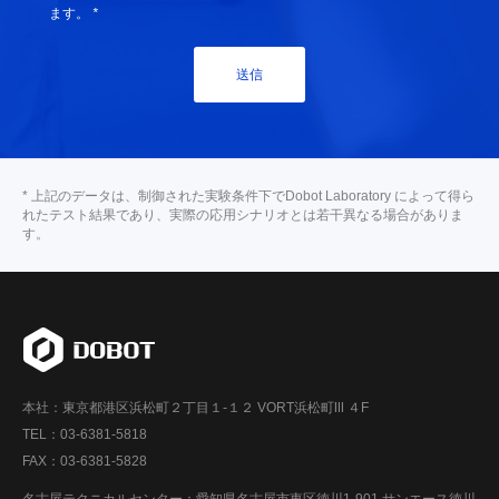
ます。
*
送信
* 上記のデータは、制御された実験条件下でDobot Laboratory によって得ら
れたテスト結果であり、実際の応用シナリオとは若干異なる場合がありま
す。
本社：東京都港区浜松町２丁目１-１２ VORT浜松町Ⅲ ４F
TEL：03-6381-5818
FAX：03-6381-5828