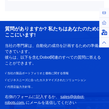
お問
ホー
質問がありますか? 私たちはあなたのために
仮想
ここにいます!
トッ
当社の専門家は、自動化の成功を計画するための準備が
できています。
彼らは、以下を含むDobot関連のすべての質問に答える
ことができます。
√ 当社の製品ポートフォリオと価格に関する情報
√ ビジネスニーズに合ったカスタマイズされたソリューション
√ 代理店協力方針等...
右側のフォームに記入するか、
sales@dobot-
robots.com.
にメールを送信してください