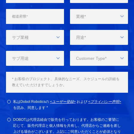
業種*
サブ業種
用途*
サブ用途
Customer Type*
私はDobot Roboticsの
<ユーザー登録>
および
<プライバシー声明>
を読み、同意します
*
DOBOTは代理店経由で販売を行っております。お客様のご要望に
応じて、販売代理店と個人情報を共有し、代理店からご連絡を差し
上げる場合がございます。上記にご同意いただくことが必須となり