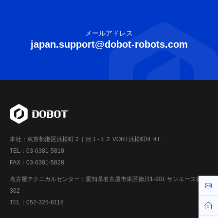
メールアドレス
japan.support@dobot-robots.com
本社：東京都港区浜松町２丁目１-１２ VORT浜松町Ⅲ ４F
TEL：03-6381-5818
FAX：03-6381-5828
名古屋テクニカルセンター：愛知県名古屋市東区徳川1-901 サンエース徳川
お問
302
TEL：052-325-8118
ホー