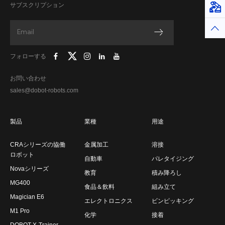
サブスクリプション
仮想
トッ
フォローする
お問い合わせ
sales@dobot-robots.com
製品
業種
用途
CRAシリーズの協働
金属加工
溶接
ロボット
自動車
パレタイジング
Novaシリーズ
教育
積み降ろし
MG400
食品＆飲料
組み立て
Magician E6
エレクトロニクス
ビンピッキング
M1 Pro
化学
接着
DOBOT X-Trainer