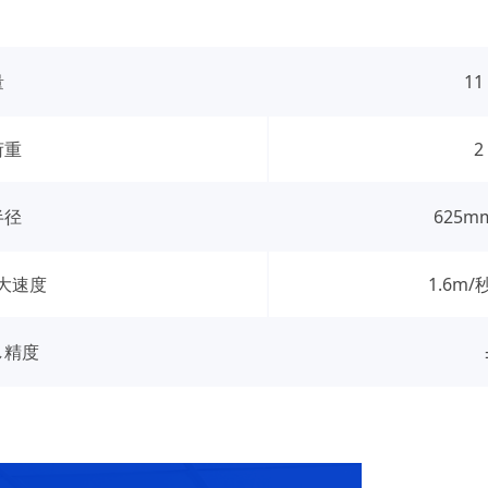
量
11 
荷重
2
半径
625m
最大速度
1.6m
し精度