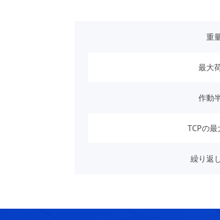
重
最大
作動
TCPの
繰り返