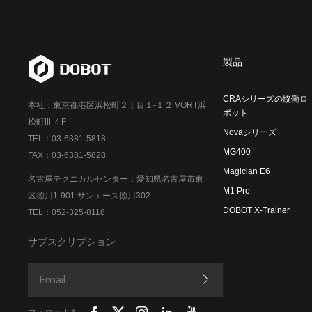
製品
CRAシリーズの協働ロ
本社：東京都港区浜松町２丁目１-１２ VORT浜
ボット
松町Ⅲ ４F
Novaシリーズ
TEL：03-6381-5818
MG400
FAX：03-6381-5828
Magician E6
名古屋テクニカルセンター：愛知県名古屋市東
M1 Pro
区徳川1-901 サンエース徳川302
DOBOT X-Trainer
TEL：052-325-8118
サブスクリプション