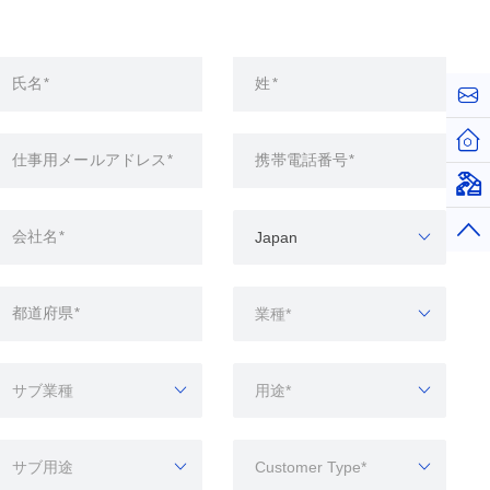
お問
ホー
仮想
トッ
Japan
業種*
サブ業種
用途*
サブ用途
Customer Type*