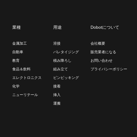
業種
用途
Dobotについて
金属加工
溶接
会社概要
自動車
パレタイジング
販売業者になる
教育
積み降ろし
お問い合わせ
食品＆飲料
組み立て
プライバシーポリシー
エレクトロニクス
ビンピッキング
化学
接着
ニューリテール
挿入
運搬