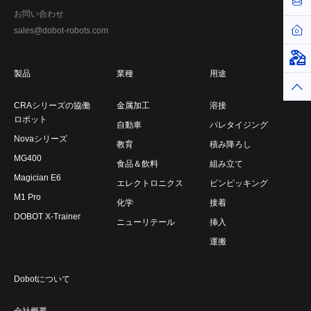
お問
お問い合わせ
ホー
sales@dobot-robots.com
仮想
製品
業種
用途
トッ
CRAシリーズの協働
金属加工
溶接
ロボット
自動車
パレタイジング
Novaシリーズ
教育
積み降ろし
MG400
食品＆飲料
組み立て
Magician E6
エレクトロニクス
ビンピッキング
M1 Pro
化学
接着
DOBOT X-Trainer
ニューリテール
挿入
運搬
Dobotについて