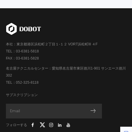
本社：東京都港区浜松町２丁目１-１２ VORT浜松町Ⅲ ４F
TEL：03-6381-5818
FAX：03-6381-5828
名古屋テクニカルセンター：愛知県名古屋市東区徳川1-901 サンエース徳川
302
TEL：052-325-8118
サブスクリプション
フォローする