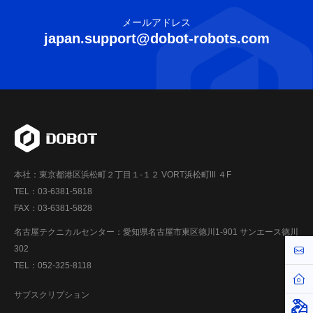
メールアドレス
japan.support@dobot-robots.com
本社：東京都港区浜松町２丁目１-１２ VORT浜松町Ⅲ ４F
TEL：03-6381-5818
FAX：03-6381-5828
名古屋テクニカルセンター：愛知県名古屋市東区徳川1-901 サンエース徳川
302
お問
TEL：052-325-8118
ホー
サブスクリプション
仮想