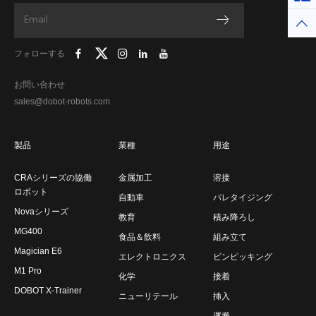
トッ
フォローする
お問い合わせ
sales@dobot-robots.com
製品
業種
用途
CRAシリーズの協働
金属加工
溶接
ロボット
自動車
パレタイジング
Novaシリーズ
教育
積み降ろし
MG400
食品＆飲料
組み立て
Magician E6
エレクトロニクス
ビンピッキング
M1 Pro
化学
接着
DOBOT X-Trainer
ニューリテール
挿入
運搬