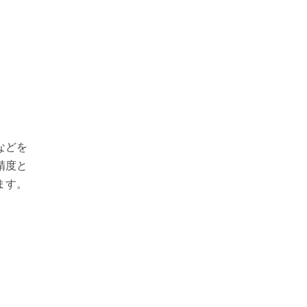
などを
精度と
ます。