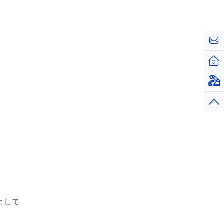
お問
ホー
仮想
トッ
として