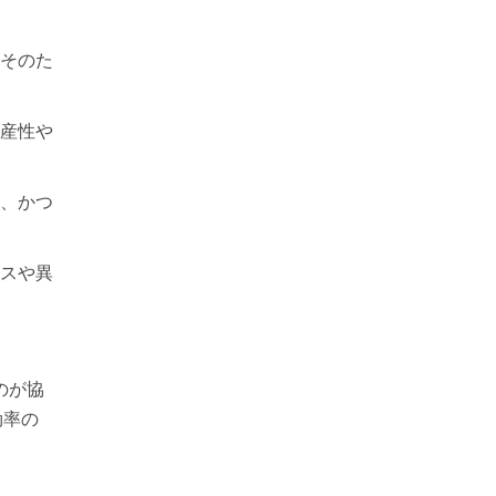
そのた
産性や
、かつ
スや異
のが協
効率の