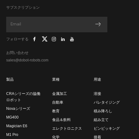
サブスクリプション
フォローする
お問い合わせ
sales@dobot-robots.com
製品
業種
用途
CRAシリーズの協働
金属加工
溶接
ロボット
自動車
パレタイジング
Novaシリーズ
教育
積み降ろし
MG400
食品＆飲料
組み立て
Magician E6
エレクトロニクス
ビンピッキング
M1 Pro
化学
接着