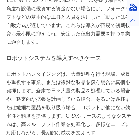
1日に数十パレット程度の低ボリュームを扱う場合や、
仮想
高度な設備に投資する資金がない場合には、フォークリ
フトなどの基本的な工具と人員を活用した手動または半
トッ
自動方式が適しています。これらは導入が容易で初期投
資も最小限に抑えられ、安定した低出力需要を持つ事業
に適合します。
ロボットシステムを導入すべきケース
ロボットパレタイジングは、大量処理を行う現場、成長
を重視する事業、または複雑な製品を扱う場合に真価を
発揮します。倉庫で日々大量の製品を処理している場合
や、将来的な拡張を計画している場合、あるいは多様ま
たは繊細な製品を取り扱う場合、ロボットは他にない効
率性と精度を提供します。CRAシリーズのようなシステ
ムは、高スループット作業を効率化し、多様なニーズに
対応しながら、長期的な成功を支えます。