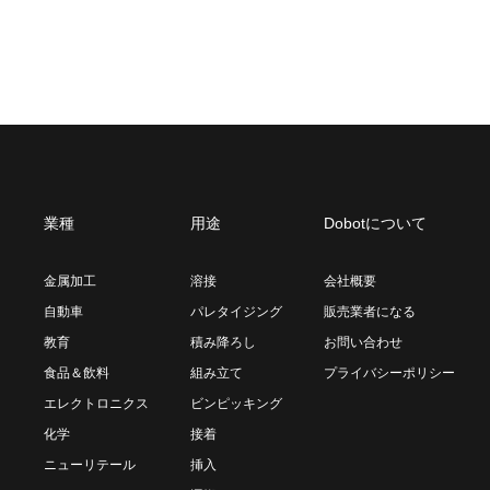
業種
用途
Dobotについて
金属加工
溶接
会社概要
自動車
パレタイジング
販売業者になる
教育
積み降ろし
お問い合わせ
食品＆飲料
組み立て
プライバシーポリシー
エレクトロニクス
ビンピッキング
化学
接着
ニューリテール
挿入