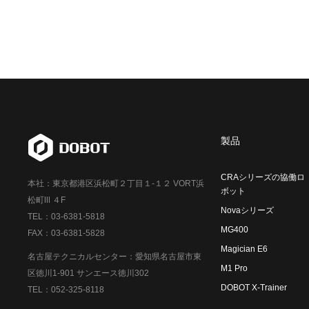
製品
CRAシリーズの協働ロ
本社：東京都港区浜松町２丁目１-１２ VORT浜
ボット
松町Ⅲ ４F
Novaシリーズ
TEL：03-6381-5818
MG400
FAX：03-6381-5828
Magician E6
名古屋テクニカルセンター：愛知県名古屋市東
M1 Pro
区徳川1-901 サンエース徳川302
DOBOT X-Trainer
TEL：052-325-8118