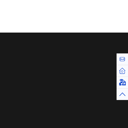
お問
ホー
仮想
トッ