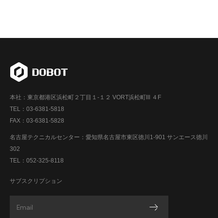
本社：東京都港区浜松町２丁目１-１２ VORT浜松町Ⅲ ４F
TEL：03-6381-5818
FAX：03-6381-5828
名古屋テクニカルセンター：愛知県名古屋市東区徳川1-901 サンエース徳川
302
TEL：052-325-8118
サブスクリプション