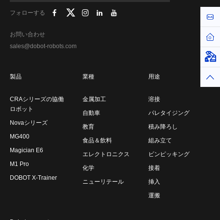
フォローする
お問
お問い合わせ
ホー
sales@dobot-robots.com
仮想
製品
業種
用途
トッ
CRAシリーズの協働
金属加工
溶接
ロボット
自動車
パレタイジング
Novaシリーズ
教育
積み降ろし
MG400
食品＆飲料
組み立て
Magician E6
エレクトロニクス
ビンピッキング
M1 Pro
化学
接着
DOBOT X-Trainer
ニューリテール
挿入
運搬