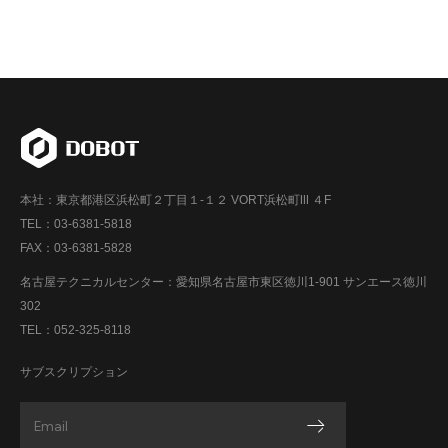
本社：東京都港区浜松町２丁目１-１２ VORT浜松町Ⅲ ４F
TEL：03-6381-5818
FAX：03-6381-5828
名古屋テクニカルセンター：愛知県名古屋市東区徳川1-901 サンエース徳川
302
TEL：052-325-8118
サブスクリプション