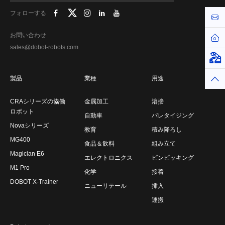
フォローする
お問
お問い合わせ
ホー
sales@dobot-robots.com
仮想
製品
業種
用途
トッ
CRAシリーズの協働
金属加工
溶接
ロボット
自動車
パレタイジング
Novaシリーズ
教育
積み降ろし
MG400
食品＆飲料
組み立て
Magician E6
エレクトロニクス
ビンピッキング
M1 Pro
化学
接着
DOBOT X-Trainer
ニューリテール
挿入
運搬