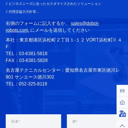
√ ビジネスニーズに合ったカスタマイズされたソリューション
√ 代理店協力方針等...
右側のフォームに記入するか、
sales@dobot-
robots.com.
にメールを送信してください
本社：東京都港区浜松町２丁目１-１２ VORT浜松町Ⅲ ４
F
TEL：03-6381-5818
FAX：03-6381-5828
名古屋テクニカルセンター：愛知県名古屋市東区徳川1-
901 サンエース徳川302
TEL：052-325-8118
お問
ホー
仮想
トッ