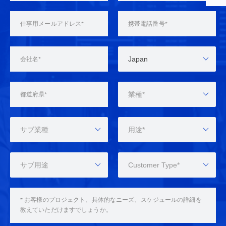
Japan
業種*
サブ業種
用途*
サブ用途
Customer Type*