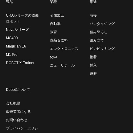
製品
業種
用途
CRAシリーズの協働
金属加工
溶接
ロボット
自動車
パレタイジング
Novaシリーズ
教育
積み降ろし
MG400
食品＆飲料
組み立て
Magician E6
エレクトロニクス
ビンピッキング
M1 Pro
化学
接着
DOBOT X-Trainer
ニューリテール
挿入
運搬
Dobotについて
会社概要
販売業者になる
お問い合わせ
プライバシーポリシ