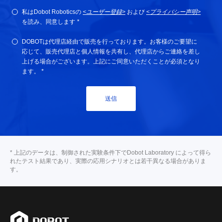
私はDobot Roboticsの
<ユーザー登録>
および
<プライバシー声明>
を読み、同意します
*
DOBOTは代理店経由で販売を行っております。お客様のご要望に
応じて、販売代理店と個人情報を共有し、代理店からご連絡を差し
上げる場合がございます。上記にご同意いただくことが必須となり
ます。
*
送信
* 上記のデータは、制御された実験条件下でDobot Laboratory によって得ら
れたテスト結果であり、実際の応用シナリオとは若干異なる場合がありま
す。