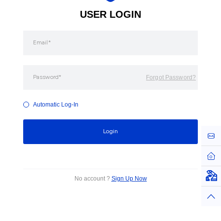
USER LOGIN
Forgot Password?
Automatic Log-In
Login
お問
ホー
仮想
No account ?
Sign Up Now
トッ