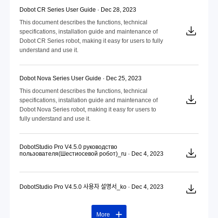
Dobot CR Series User Guide · Dec 28, 2023
This document describes the functions, technical
specifications, installation guide and maintenance of
Dobot CR Series robot, making it easy for users to fully
understand and use it.
Dobot Nova Series User Guide · Dec 25, 2023
This document describes the functions, technical
specifications, installation guide and maintenance of
Dobot Nova Series robot, making it easy for users to
fully understand and use it.
DobotStudio Pro V4.5.0 руководство
пользователя(Шестиосевой робот)_ru · Dec 4, 2023
DobotStudio Pro V4.5.0 사용자 설명서_ko · Dec 4, 2023
More