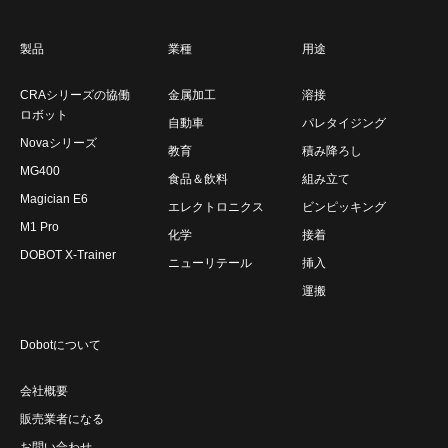
製品
業種
用途
CRAシリーズの協働
金属加工
溶接
ロボット
自動車
パレタイジング
Novaシリーズ
教育
積み降ろし
MG400
食品＆飲料
組み立て
Magician E6
エレクトロニクス
ビンピッキング
M1 Pro
化学
接着
DOBOT X-Trainer
ニューリテール
挿入
運搬
Dobotについて
会社概要
販売業者になる
お問い合わせ