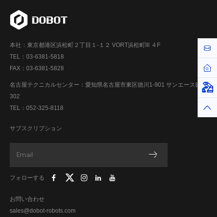
本社：東京都港区浜松町２丁目１-１２ VORT浜松町Ⅲ ４F
お問
TEL：03-6381-5818
ホー
FAX：03-6381-5828
名古屋テクニカルセンター：愛知県名古屋市東区徳川1-901 サンエース徳川
仮想
302
トッ
TEL：052-325-8118
サブスクリプション
フォローする
お問い合わせ
sales@dobot-robots.com