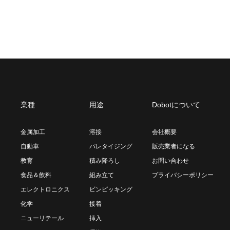
業種
用途
Dobotについて
金属加工
溶接
会社概要
自動車
パレタイジング
販売業者になる
教育
積み降ろし
お問い合わせ
食品＆飲料
組み立て
プライバシーポリシー
エレクトロニクス
ビンピッキング
化学
接着
ニューリテール
挿入