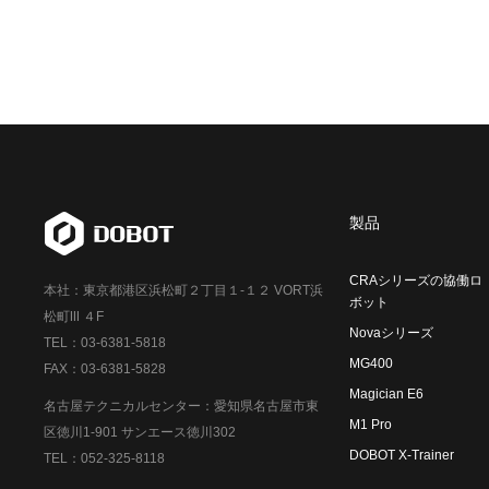
製品
CRAシリーズの協働ロ
本社：東京都港区浜松町２丁目１-１２ VORT浜
ボット
松町Ⅲ ４F
Novaシリーズ
TEL：03-6381-5818
MG400
FAX：03-6381-5828
Magician E6
名古屋テクニカルセンター：愛知県名古屋市東
M1 Pro
区徳川1-901 サンエース徳川302
DOBOT X-Trainer
TEL：052-325-8118