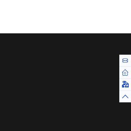
お問
ホー
仮想
トッ