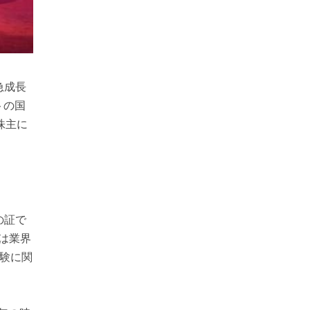
急成長
トの国
株主に
の証で
では業界
試験に関