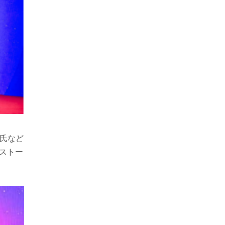
g氏など
ルストー