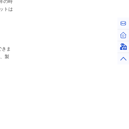
3年の時
ボットは
お問
ホー
仮想
できま
し、製
トッ