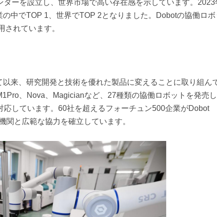
究開発センターを設立し、世界市場で高い存在感を示しています。202
企業の中でTOP 1、世界でTOP 2となりました。Dobotの協働ロ
採用されています。
を開発して以来、研究開発と技術を優れた製品に変えることに取り組ん
0、M1Pro、Nova、Magicianなど、27種類の協働ロボットを発売
しています。60社を超えるフォーチュン500企業がDobot
を超える教育機関と広範な協力を確立しています。