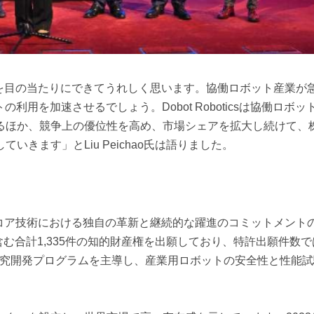
成するのを目の当たりにできてうれしく思います。協働ロボット産業が
用を加速させるでしょう。Dobot Roboticsは協働ロボッ
るほか、競争上の優位性を高め、市場シェアを拡大し続けて、
きます」とLiu Peichao氏は語りました。
、主要なコア技術における独自の革新と継続的な躍進のコミットメント
の特許を含む合計1,335件の知的財産権を出願しており、特許出願件数
の主要な研究開発プログラムを主導し、産業用ロボットの安全性と性能