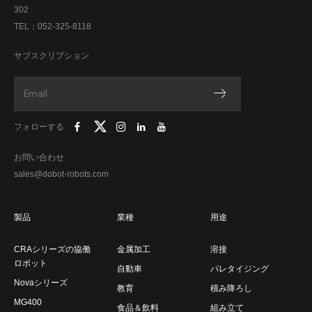
302
TEL：052-325-8118
サブスクリプション
フォローする
お問い合わせ
sales@dobot-robots.com
製品
業種
用途
CRAシリーズの協働
金属加工
溶接
ロボット
自動車
パレタイジング
Novaシリーズ
教育
積み降ろし
MG400
食品＆飲料
組み立て