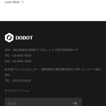
Learn More
本社：東京都港区浜松町２丁目１-１２ VORT浜松町Ⅲ ４F
TEL：03-6381-5818
FAX：03-6381-5828
名古屋テクニカルセンター：愛知県名古屋市東区徳川1-901 サンエース徳川
302
TEL：052-325-8118
サブスクリプション