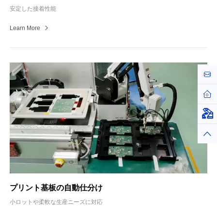
安定した接着性能
Learn More
お問
ホー
仮想
トッ
プリント基板の自動仕分け
小ロットや柔軟な生産ニーズに対応