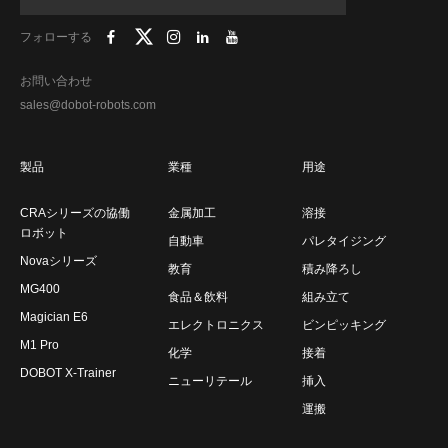
フォローする
お問い合わせ
sales@dobot-robots.com
製品
業種
用途
CRAシリーズの協働
金属加工
溶接
ロボット
自動車
パレタイジング
Novaシリーズ
教育
積み降ろし
MG400
食品＆飲料
組み立て
Magician E6
エレクトロニクス
ビンピッキング
M1 Pro
化学
接着
DOBOT X-Trainer
ニューリテール
挿入
運搬