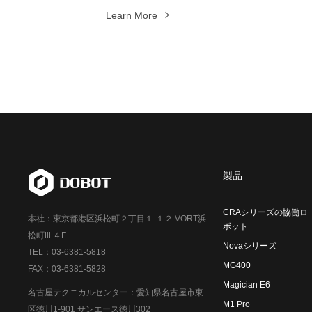
Learn More
製品
CRAシリーズの協働ロ
本社：東京都港区浜松町２丁目１-１２ VORT浜
ボット
松町Ⅲ ４F
Novaシリーズ
TEL：03-6381-5818
MG400
FAX：03-6381-5828
Magician E6
名古屋テクニカルセンター：愛知県名古屋市東
M1 Pro
区徳川1-901 サンエース徳川302