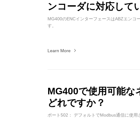
ンコーダに対応して
MG400のENCインターフェースはABZエン
す。
Learn More
MG400で使用可能
どれですか？
ポート502： デフォルトでModbus通信に使