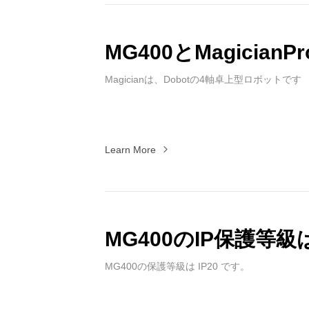
MG400とMagicia
Magicianは、Dobotの4軸卓上型ロボットです
Learn More
MG400のIP保護等
MG400の保護等級は IP20 です。